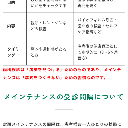
目的
いかをチェックする
再発を防ぐ
バイオフィルム除去・
視診・レントゲンな
内容
歯ぐきの検査・セルフ
どの検査
ケア指導など
治療後の健康管理とし
タイミ
痛みや違和感がある
て定期的に（
3
〜
6
ヶ月
ング
とき
目安）
歯科検診は「病気を見つける」ためのものであり、メインテ
ナンスは「病気をつくらない」ための習慣なのです。
メインテナンスの受診間隔について
定期メインテナンスの間隔は、患者様お一人ひとりの状態に