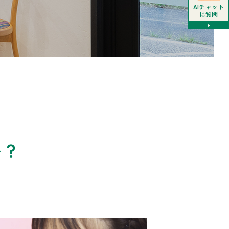
AIチャット
に質問
い？